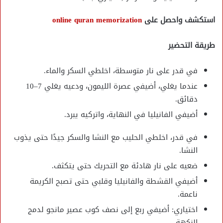
استكشف واحصل على
online quran memorization
طريقة التحضير
في قدر على نار متوسطة، اخلطي السكر والماء.
عندما يغلي، أضيفي عصرة الليمون، ودعيه يغلي 7–10
دقائق.
أضيفي الفانيليا في النهاية، واتركيه يبرد.
في قدر، اخلطي الحليب مع النشا والسكر جيدًا حتى يذوب
النشا.
ضعيه على نار هادئة مع التحريك حتى يتكثف.
أضيفي القشطة والفانيليا وقلبي حتى تصبح الكريمة
ناعمة.
اختياري: أضيفي ربع إلى نصف كوب عصير مانجو لدمج
النكهة.