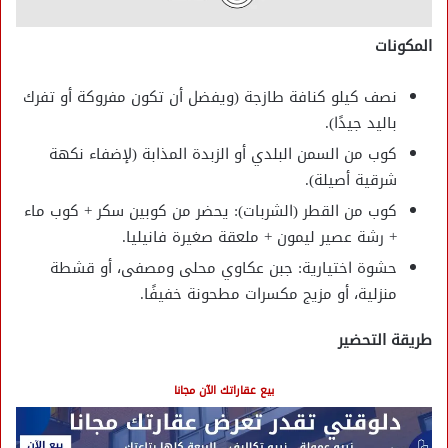
المكونات
نصف كيلو كنافة طازجة (ويفضل أن تكون مفروكة أو تفرك
باليد جيدًا).
كوب من السمن البلدي أو الزبدة المذابة (لإضفاء نكهة
شرقية أصيلة).
كوب من القطر (الشربات): يحضر من كوبين سكر + كوب ماء
+ رشة عصير ليمون + ملعقة صغيرة فانيليا.
حشوة اختيارية: جبن عكاوي محلى ومصفى، أو قشطة
منزلية، أو مزيج مكسرات مطحونة خفيفًا.
طريقة التحضير
بيع عقاراتك الآن مجانا