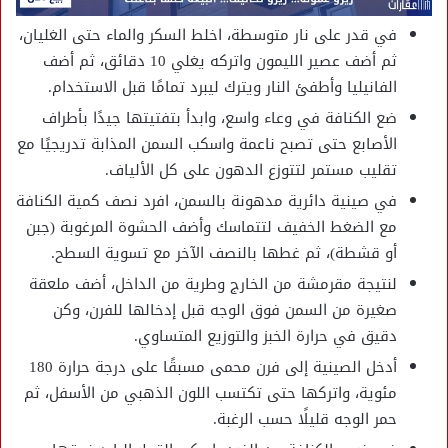
في قدر على نار متوسطة، اخلط السكر والماء حتى الغليان،
ثم أضف عصير الليمون واتركه يغلي 10 دقائق، ثم أضف
الفانيليا وأطفئ النار ويترك ليبرد تمامًا قبل الاستخدام.
ضع الكنافة في وعاء واسع، وابدأ بتفتيتها جيدًا بأطراف
الأصابع حتى تصبح ناعمة واسكب السمن المذابة تدريجيًا مع
تقليب مستمر لتتوزع الدهون على كل الألياف.
في صينية دائرية مدهونة بالسمن، افرد نصف كمية الكنافة
مع الضغط الخفيف لتتماسك وأضف الحشوة المرغوبة (جبن
أو قشطة)، ثم غطها بالنصف الآخر مع تسوية السطح.
لنتيجة مقرمشة من الخارج وطرية من الداخل، أضف ملعقة
صغيرة من السمن فوق الوجه قبل إدخالها للفرن، وكن
دقيق في حرارة الخبز والتوزيع المتساوي.
أدخل الصينية إلى فرن محمى مسبقًا على درجة حرارة 180
مئوية، واتركها حتى تكتسب اللون الذهبي من الأسفل، ثم
حمر الوجه قليلًا حسب الرغبة.