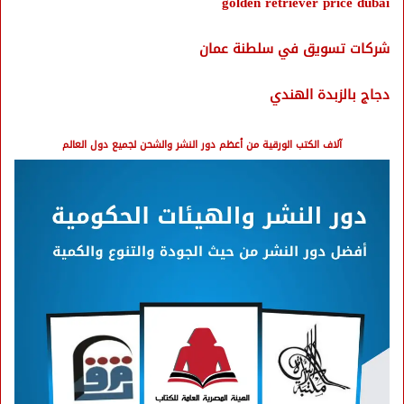
golden retriever price dubai
شركات تسويق في سلطنة عمان
دجاج بالزبدة الهندي
آلاف الكتب الورقية من أعظم دور النشر والشحن لجميع دول العالم