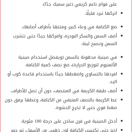
على قوام ناعم كريمي (غير سميك جدًا).
اتركها تبرد قليلًا.
ضع الكنافة في وعاء كبير، وفتتها بأطراف أصابعك.
أضف السمن والسكر البودرة، وافركها جيدًا حتى تتشرب
السمن وتصبح لينة.
في صينية مدهونة بالسمن (ويفضل استخدام صينية
الألمنيوم لتوزيع الحرارة)، ضع نصف كمية الكنافة.
افردها بالتساوي واضغطها جيدًا باستخدام قاعدة كوب أو
اليد.
أضف طبقة الكريمة في المنتصف، دون أن تصل للأطراف.
غط الكريمة بالنصف المتبقي من الكنافة، وغطها برفق دون
ضغط قوي حتى لا تخرج الحشوة.
أدخل الصينية في فرن ساخن على درجة 180 مئوية.
اخبز حتى تكتسب الكنافة لون ذهبي من الأسفل، ثم حمر