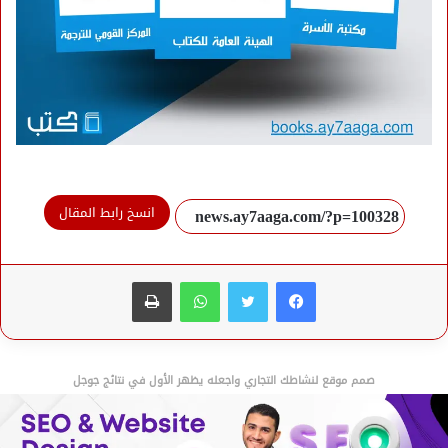
انسخ رابط المقال
فيسبوك
تويتر
واتساب
طباعة
صمم موقع لنشاطك التجاري واجعله يظهر الأول في نتائج جوجل