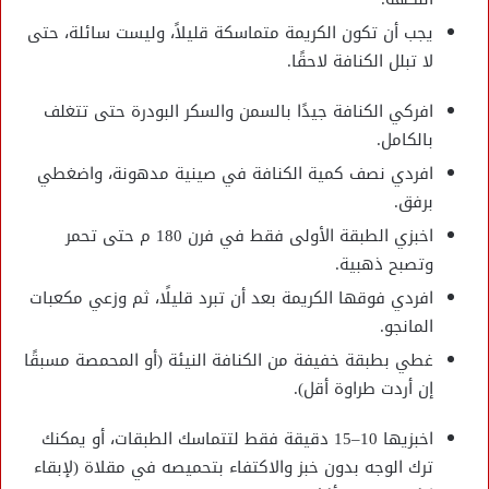
يجب أن تكون الكريمة متماسكة قليلاً، وليست سائلة، حتى
لا تبلل الكنافة لاحقًا.
افركي الكنافة جيدًا بالسمن والسكر البودرة حتى تتغلف
بالكامل.
افردي نصف كمية الكنافة في صينية مدهونة، واضغطي
برفق.
اخبزي الطبقة الأولى فقط في فرن 180 م حتى تحمر
وتصبح ذهبية.
افردي فوقها الكريمة بعد أن تبرد قليلًا، ثم وزعي مكعبات
المانجو.
غطي بطبقة خفيفة من الكنافة النيئة (أو المحمصة مسبقًا
إن أردت طراوة أقل).
اخبزيها 10–15 دقيقة فقط لتتماسك الطبقات، أو يمكنك
ترك الوجه بدون خبز والاكتفاء بتحميصه في مقلاة (لإبقاء