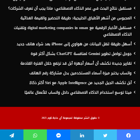
مستقبل نتائج البحث في عصر الذكاء الاصطناعي: ماذا يجب أن تعرف الشركات؟
المجبوس من أشهر الأطباق الخليجية: طريقة التحضير والقيمة الغذائية
مستقبل الأخبار الرقمية مع digital marketing companies in oman وتقنيات
الذكاء الاصطناعي
أسهل طريقة لنقل البيانات من هواوي إلى iPhone بعد شراء هاتف جديد
جوجل تواصل تطوير Gemini لمنافسة ChatGPT بشكل أكثر قوة
تقارير جديدة تكشف أن أسعار أجهزة آبل قد ترتفع خلال الفترة القادمة
واتساب يختبر ميزة أسماء المستخدمين بدل مشاركة رقم الهاتف
آبل تكشف الجيل الجديد من Apple Intelligence مع Siri أكثر ذكاءً
ميتا توسع استخدام الذكاء الاصطناعي داخل واتساب للأعمال عالميًا
© حقوق النشر محفوظة لمجموعة أي حاجة.كوم 2025