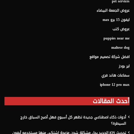
pet services
عروض الجمعة البيضاء
ايفون 15 برو max
عروض كتب
puppies near me
maltese dog
افضل شركة تصميم مواقع
اير بودز
سماعات هاند فري
iphone 12 pro max
أحدث المقالات
أدوات ذكاء اصطناعي جديدة تظهر كل أسبوع فهل أصبح السباق خارج
السيطرة؟
تحديث iOS الجديد يحل مشكلة شحن مزعجة اشتكى منها مستخدمو آيفون