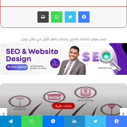
فيسبوك
تويتر
واتساب
طباعة
صمم موقع لنشاطك التجاري واجعله يظهر الأول في نتائج جوجل
حاجات طبية
ليزر ازالة الشعر وماهي اضرار ليزر ازالة الشعر
وطريقة استخدام ليزر إزالة الشعر للبكيني
فيسبوك
تويتر
لينكدإن
ماسنجر
واتساب
تيلقرام