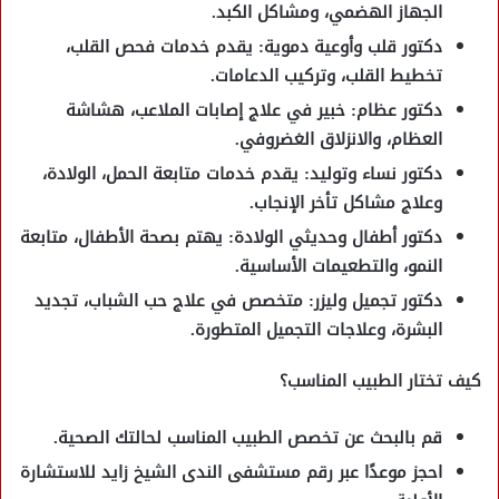
الجهاز الهضمي، ومشاكل الكبد.
دكتور قلب وأوعية دموية
: يقدم خدمات فحص القلب،
تخطيط القلب، وتركيب الدعامات.
دكتور عظام
: خبير في علاج إصابات الملاعب، هشاشة
العظام، والانزلاق الغضروفي.
دكتور نساء وتوليد
: يقدم خدمات متابعة الحمل، الولادة،
وعلاج مشاكل تأخر الإنجاب.
دكتور أطفال وحديثي الولادة
: يهتم بصحة الأطفال، متابعة
النمو، والتطعيمات الأساسية.
دكتور تجميل وليزر
: متخصص في علاج حب الشباب، تجديد
البشرة، وعلاجات التجميل المتطورة.
كيف تختار الطبيب المناسب؟
قم بالبحث عن تخصص الطبيب المناسب لحالتك الصحية.
احجز موعدًا عبر
رقم مستشفى الندى الشيخ زايد
للاستشارة