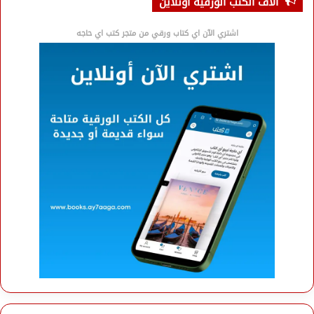
آلاف الكتب الورقية اونلاين
اشتري الآن اي كتاب ورقي من متجر كتب اي حاجه