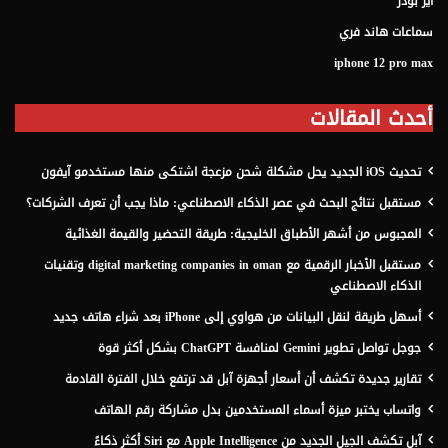
اير بودز
سماعات هاند فري
iphone 12 pro max
أحدث المقالات
تحديث iOS الجديد يحل مشكلة شحن مزعجة اشتكى منها مستخدمو آيفون
مستقبل نتائج البحث في عصر الذكاء الاصطناعي: ماذا يجب أن تعرف الشركات؟
المجبوس من أشهر الأطباق الخليجية: طريقة التحضير والقيمة الغذائية
مستقبل الأخبار الرقمية مع digital marketing companies in oman وتقنيات
الذكاء الاصطناعي
أسهل طريقة لنقل البيانات من هواوي إلى iPhone بعد شراء هاتف جديد
جوجل تواصل تطوير Gemini لمنافسة ChatGPT بشكل أكثر قوة
تقارير جديدة تكشف أن أسعار أجهزة آبل قد ترتفع خلال الفترة القادمة
واتساب يختبر ميزة أسماء المستخدمين بدل مشاركة رقم الهاتف
آبل تكشف الجيل الجديد من Apple Intelligence مع Siri أكثر ذكاءً