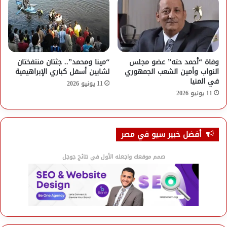
وفاة “أحمد حته” عضو مجلس
“مينا ومحمد”.. جثتان منتفختان
النواب وأمين الشعب الجمهوري
لشابين أسفل كباري الإبراهيمية
في المنيا
11 يونيو 2026
11 يونيو 2026
أفضل خبير سيو في مصر
صمم موقعك واجعله الأول في نتائج جوجل