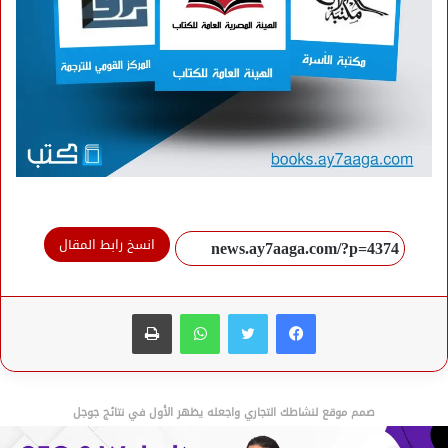
انسخ رابط المقال
فيسبوك
تويتر
واتساب
طباعة
صمم موقع لنشاطك التجاري واجعله يظهر الأول في نتائج جوجل