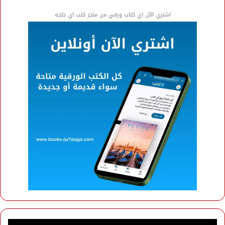
اشتري الآن اي كتاب ورقي من متجر كتب اي حاجه