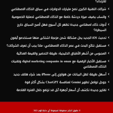
للارتداء؟
شركات التقنية الكبرى تضخ مليارات الدولارات في سباق الذكاء الاصطناعي
واتساب يضيف ميزة دردشة خاصة مع الذكاء الاصطناعي لحماية الخصوصية
أدوات ذكاء اصطناعي جديدة تظهر كل أسبوع فهل أصبح السباق خارج
السيطرة؟
تحديث iOS الجديد يحل مشكلة شحن مزعجة اشتكى منها مستخدمو آيفون
مستقبل نتائج البحث في عصر الذكاء الاصطناعي: ماذا يجب أن تعرف الشركات؟
المجبوس من أشهر الأطباق الخليجية: طريقة التحضير والقيمة الغذائية
مستقبل الأخبار الرقمية مع digital marketing companies in oman وتقنيات
الذكاء الاصطناعي
أسهل طريقة لنقل البيانات من هواوي إلى iPhone بعد شراء هاتف جديد
جوجل تواصل تطوير Gemini لمنافسة ChatGPT بشكل أكثر قوة
تقارير جديدة تكشف أن أسعار أجهزة آبل قد ترتفع خلال الفترة القادمة
© حقوق النشر محفوظة لمجموعة أي حاجة.كوم 2025